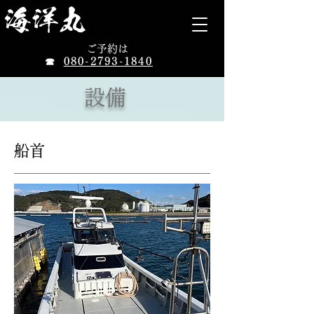
​海洋丸
fishing boat
遊漁船 海洋丸
ご予約は
080-2793-1840
☎
​設備
​船首