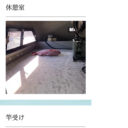
​休憩室
竿受け