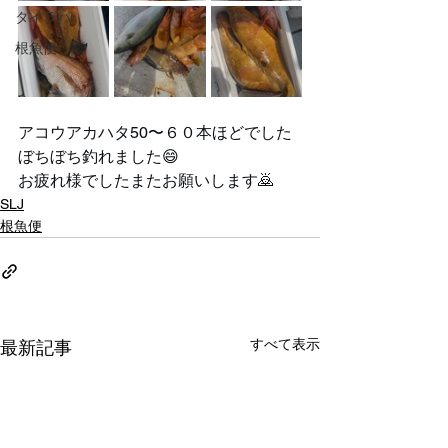
タイラバ
根魚便
アコウアカハタ50〜６０本ほどでした
ぼちぼち釣れました😄
お疲れ様でしたまたお願いします🙇
SLJ
根魚便
すべて表示
最新記事