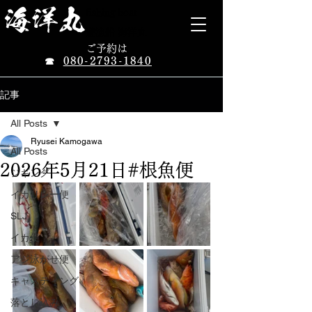
​海洋丸
fishing boat
遊漁船 海洋丸
ご予約は
080-2793-1840
☎
記事
All Posts
Ryusei Kamogawa
All Posts
2026年5月21日#根魚便
ジギング
イカリレー便
SLJ
イカ便
アジ泳がせ便
キャスティング
落とし込み