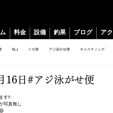
 boat
 海洋丸
ム
料金
設備
釣果
ブログ
アク
便
SLJ
イカ便
アジ泳がせ便
キャスティング
2月16日#アジ泳がせ便
す‼️
が写真無し
