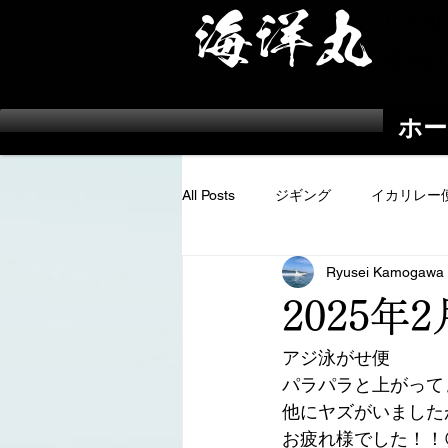
​海洋丸
fishing
遊漁船
ホー
All Posts
ジギング
イカリレー
Ryusei Kamogawa
根魚便
2025年
アジ泳がせ便
パラパラと上がってま
他にヤズがいました
お疲れ様でした！！