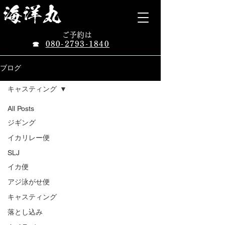
​海洋丸
fishing boat
遊漁船 海洋丸
ご予約は
080-2793-1840
☎
ブログ
キャスティング
All Posts
ジギング
イカリレー便
SLJ
イカ便
アジ泳がせ便
キャスティング
落とし込み